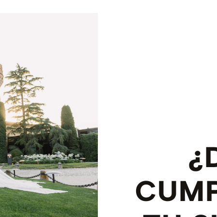
¿
CUMP