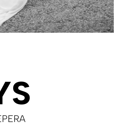
YS
EPERA