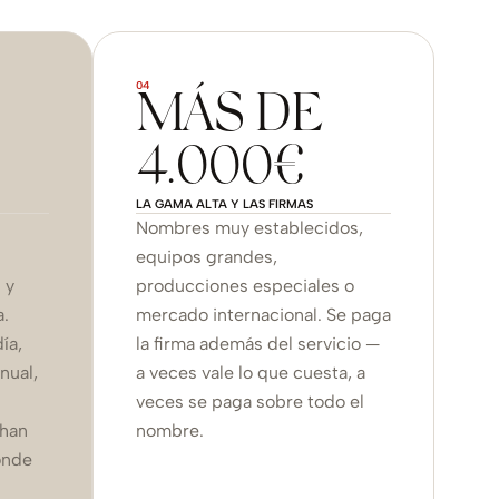
04
MÁS DE
4.000€
LA GAMA ALTA Y LAS FIRMAS
Nombres muy establecidos,
equipos grandes,
 y
producciones especiales o
a.
mercado internacional. Se paga
ía,
la firma además del servicio —
nual,
a veces vale lo que cuesta, a
veces se paga sobre todo el
 han
nombre.
onde