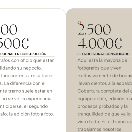
03
500 —
2.500 —
.500€
4.000€
FESIONAL EN CONSTRUCCIÓN
EL PROFESIONAL CONSOLIDADO
rafos con oficio que están
Aquí está la mayoría de
lidando su negocio.
fotógrafos que viven
tura correcta, resultados
exclusivamente de bodas
. La diferencia con el
llevan cientos a la espald
ente tramo suele estar en
Cobertura completa del d
 no se ve: la experiencia
equipo doble, edición ma
anticiparse, el segundo
procesos probados y la
afo, la edición foto a foto.
tranquilidad de que ya lo
visto todo. Es el tramo d
trabajamos nosotros.