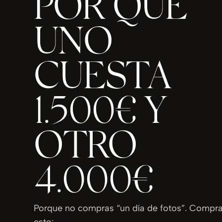
POR QUÉ
UNO
CUESTA
1.500€ Y
OTRO
4.000€
Porque no compras “un día de fotos”. Compr
esto: