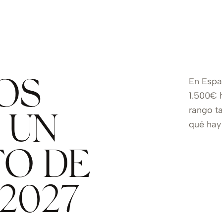
En Espa
OS
1.500€ 
rango t
 UN
qué hay
O DE
2027