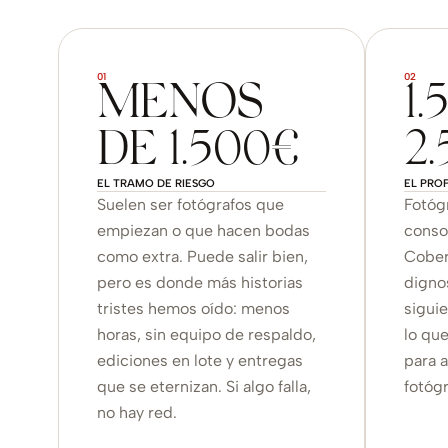
01
02
MENOS
1.
DE 1.500€
2
EL TRAMO DE RIESGO
EL PRO
Suelen ser fotógrafos que
Fotóg
empiezan o que hacen bodas
conso
como extra. Puede salir bien,
Cober
pero es donde más historias
dignos
tristes hemos oído: menos
sigui
horas, sin equipo de respaldo,
lo que
ediciones en lote y entregas
para 
que se eternizan. Si algo falla,
fotógr
no hay red.