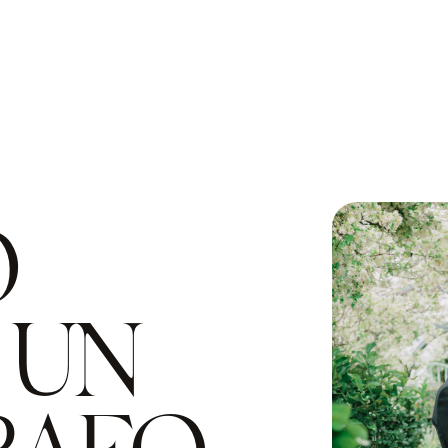
O
 UN