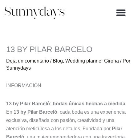
Ir
al
contenido
13 BY PILAR BARCELO
Deja un comentario
/
Blog
,
Wedding planner Girona
/ Por
Sunnydays
INFORMACIÓN
13 by Pilar Barceló: bodas únicas hechas a medida
En
13 by Pilar Barceló
, cada boda es una experiencia
exclusiva, diseñada con pasión, creatividad y una
atención meticulosa a los detalles. Fundada por
Pilar
Barceló
, una mujer emprendedora con una trayectoria